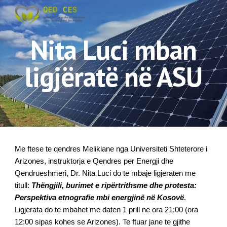
Skip to main content
Skip to navigation
Nita Luci mban
ligjëratë në ASU
Me ftese te qendres Melikiane nga Universiteti Shteterore i
Arizones, instruktorja e Qendres per Energji dhe
Qendrueshmeri, Dr. Nita Luci do te mbaje ligjeraten me
titull:
Thëngjili, burimet e ripërtrithsme dhe protesta:
Perspektiva etnografie mbi energjinë në Kosovë
.
Ligjerata do te mbahet me daten 1 prill ne ora 21:00 (ora
12:00 sipas kohes se Arizones). Te ftuar jane te gjithe