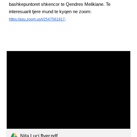
bashkepuntoret shkencor te Qendres Melikiane. Te
interesuarit tjere mund te kyqen ne zoom:
.
https://asu.zoom.us/j/2547561917
Nita Luci flyer.pdf