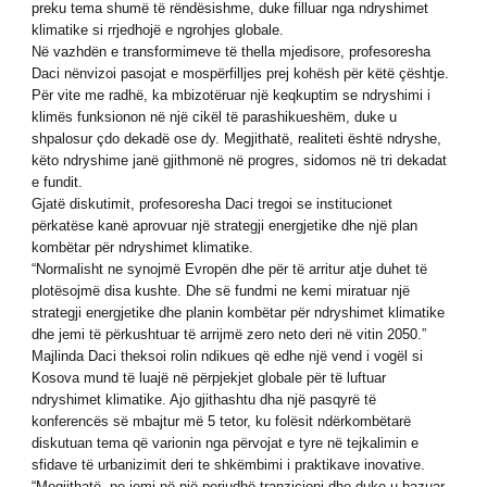
preku tema shumë të rëndësishme, duke filluar nga ndryshimet
klimatike si rrjedhojë e ngrohjes globale.
Në vazhdën e transformimeve të thella mjedisore, profesoresha
Daci nënvizoi pasojat e mospërfilljes prej kohësh për këtë çështje.
Për vite me radhë, ka mbizotëruar një keqkuptim se ndryshimi i
klimës funksionon në një cikël të parashikueshëm, duke u
shpalosur çdo dekadë ose dy. Megjithatë, realiteti është ndryshe,
këto ndryshime janë gjithmonë në progres, sidomos në tri dekadat
e fundit.
Gjatë diskutimit, profesoresha Daci tregoi se institucionet
përkatëse kanë aprovuar një strategji energjetike dhe një plan
kombëtar për ndryshimet klimatike.
“Normalisht ne synojmë Evropën dhe për të arritur atje duhet të
plotësojmë disa kushte. Dhe së fundmi ne kemi miratuar një
strategji energjetike dhe planin kombëtar për ndryshimet klimatike
dhe jemi të përkushtuar të arrijmë zero neto deri në vitin 2050.”
Majlinda Daci theksoi rolin ndikues që edhe një vend i vogël si
Kosova mund të luajë në përpjekjet globale për të luftuar
ndryshimet klimatike. Ajo gjithashtu dha një pasqyrë të
konferencës së mbajtur më 5 tetor, ku folësit ndërkombëtarë
diskutuan tema që varionin nga përvojat e tyre në tejkalimin e
sfidave të urbanizimit deri te shkëmbimi i praktikave inovative.
“Megjithatë, ne jemi në një periudhë tranzicioni dhe duke u bazuar