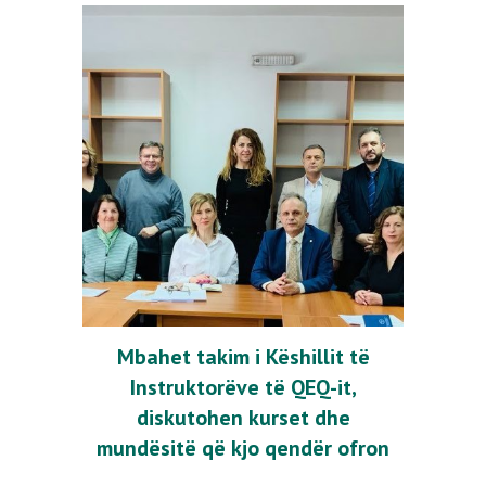
Mbahet takim i Këshillit të
Instruktorëve të QEQ-it,
diskutohen kurset dhe
mundësitë që kjo qendër ofron