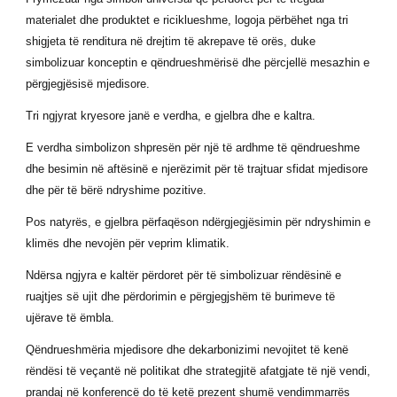
materialet dhe produktet e riciklueshme, logoja përbëhet nga tri
shigjeta të renditura në drejtim të akrepave të orës, duke
simbolizuar konceptin e qëndrueshmërisë dhe përcjellë mesazhin e
përgjegjësisë mjedisore.
Tri ngjyrat kryesore janë e verdha, e gjelbra dhe e kaltra.
E verdha simbolizon shpresën për një të ardhme të qëndrueshme
dhe besimin në aftësinë e njerëzimit për të trajtuar sfidat mjedisore
dhe për të bërë ndryshime pozitive.
Pos natyrës, e gjelbra përfaqëson ndërgjegjësimin për ndryshimin e
klimës dhe nevojën për veprim klimatik.
Ndërsa ngjyra e kaltër përdoret për të simbolizuar rëndësinë e
ruajtjes së ujit dhe përdorimin e përgjegjshëm të burimeve të
ujërave të ëmbla.
Qëndrueshmëria mjedisore dhe dekarbonizimi nevojitet të kenë
rëndësi të veçantë në politikat dhe strategjitë afatgjate të një vendi,
prandaj në konferencë do të ketë prezent shumë vendimmarrës