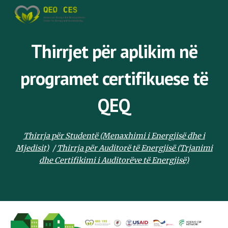
Skip to main content
Skip to navigation
Thirrjet për aplikim në
programet certifikuese të
QEQ
Thirrja për Studentë (Menaxhimi i Energjisë dhe i
Mjedisit)
/
Thirrja për Auditorë të Energjisë (Trjanimi
dhe Certifikimi i Auditorëve të Energjisë)