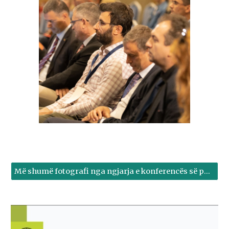
Më shumë fotografi nga ngjarja e konferencës së parë ndërkombëtare për energjinë në Kosovë