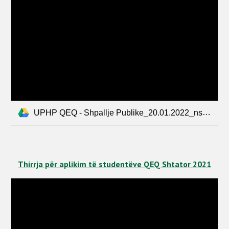
UPHP QEQ - Shpallje Publike_20.01.2022_ns.docx
Thirrja për aplikim të studentëve QEQ Shtator 2021