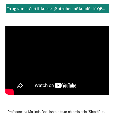
Programet Certifikuese që ofrohen në kuadër të QEQ - Kliko këtu
Profesoresha Majlinda Daci ishte e ftuar në emisionin “Shtatë”, ku