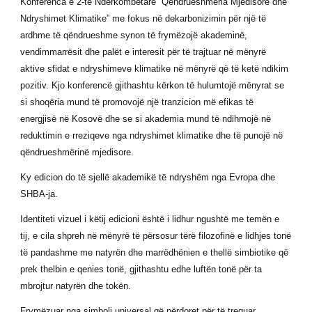
Konferenca e 2-të Ndërkombëtare “Qëndrueshmëria Mjedisore dhe
Ndryshimet Klimatike” me fokus në dekarbonizimin për një të
ardhme të qëndrueshme synon të frymëzojë akademinë,
vendimmarrësit dhe palët e interesit për të trajtuar në mënyrë
aktive sfidat e ndryshimeve klimatike në mënyrë që të ketë ndikim
pozitiv. Kjo konferencë gjithashtu kërkon të hulumtojë mënyrat se
si shoqëria mund të promovojë një tranzicion më efikas të
energjisë në Kosovë dhe se si akademia mund të ndihmojë në
reduktimin e rreziqeve nga ndryshimet klimatike dhe të punojë në
qëndrueshmërinë mjedisore.
Ky edicion do të sjellë akademikë të ndryshëm nga Evropa dhe
SHBA-ja.
Identiteti vizuel i këtij edicioni është i lidhur ngushtë me temën e
tij, e cila shpreh në mënyrë të përsosur tërë filozofinë e lidhjes tonë
të pandashme me natyrën dhe marrëdhënien e thellë simbiotike që
prek thelbin e qenies tonë, gjithashtu edhe luftën tonë për ta
mbrojtur natyrën dhe tokën.
Frymëzuar nga simboli universal që përdoret për të treguar