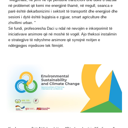
në problemet që kemi me energjinë thamë, në rregull, seanca e
parë është dekarbonizimi i sektorit të transportit dhe energjisë dhe
sesioni i dytë është bujqësia e zgjuar, smart agriculture dhe
zhvillimi urban. "
Së fundi, profesoresha Daci u ndal në nevojën e inkorporimit të
iniciativave arsimore që në moshë të vogël. Ajo theksoi instalimin
e strategjive të ndryshme arsimore që synojnë nxitjen e
ndërgjegjes mjedisore tek fëmijët.