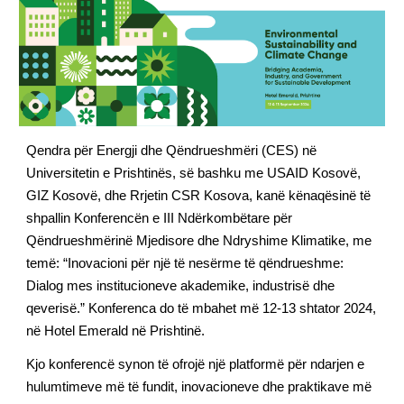
Qendra për Energji dhe Qëndrueshmëri (CES) në
Universitetin e Prishtinës, së bashku me USAID Kosovë,
GIZ Kosovë, dhe Rrjetin CSR Kosova, kanë kënaqësinë të
shpallin Konferencën e III Ndërkombëtare për
Qëndrueshmërinë Mjedisore dhe Ndryshime Klimatike, me
temë: “Inovacioni për një të nesërme të qëndrueshme:
Dialog mes institucioneve akademike, industrisë dhe
qeverisë.” Konferenca do të mbahet më 12-13 shtator 2024,
në Hotel Emerald në Prishtinë.
Kjo konferencë synon të ofrojë një platformë për ndarjen e
hulumtimeve më të fundit, inovacioneve dhe praktikave më