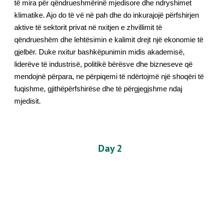
të mira për qëndrueshmërinë mjedisore dhe ndryshimet
klimatike. Ajo do të vë në pah dhe do inkurajojë përfshirjen
aktive të sektorit privat në nxitjen e zhvillimit të
qëndrueshëm dhe lehtësimin e kalimit drejt një ekonomie të
gjelbër. Duke nxitur bashkëpunimin midis akademisë,
liderëve të industrisë, politikë bërësve dhe bizneseve që
mendojnë përpara, ne përpiqemi të ndërtojmë një shoqëri të
fuqishme, gjithëpërfshirëse dhe të përgjegjshme ndaj
mjedisit.
Day
2